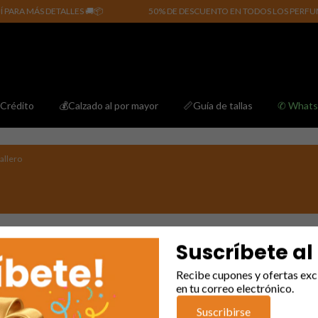
RA MÁS DETALLES 🚚📦
50% DE DESCUENTO EN TODOS LOS PERFUMES.
Crédito
💰Calzado al por mayor
📏Guía de tallas
✆ What
allero
Próximamente
Suscríbete al
Recibe cupones y ofertas exc
en tu correo electrónico.
Enlaces de interés
Suscribirse