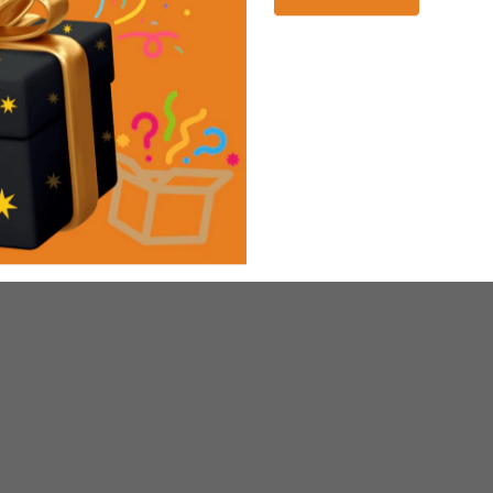
ewsletter
Políticas de privacidad
ontacto
Política de Envíos
evolución
Políticas de devolución
ciones, Quejas y Reclamos
Política de Reembolsos
iliación Ventas por Catálogo
Términos y condiciones
 WhatsApp
Políticas Antifraude
Blog
Política de Tarjetas de Regalo
Guía de tallas
C