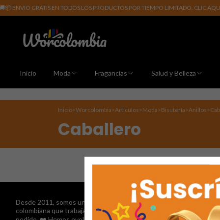
 ENVIO GRATIS EN TODOS LOS PRODUCTOS POR TIEMPO LIMITADO. CLIC AQUÍ PA
Inicio
Moda
Fragancias
Salud y Belleza
Inicio
>
Worcolombia
>
Artículos
>
Moda
>
Bisutería
>
Anillos
>
Cab
Caballero
Desde 2011, somos una tienda en línea 100%
Contáctanos
colombiana que trabaja con pasión en cada
pedido. ❤️ Hemos evolucionado