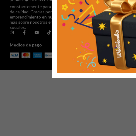
Suscríbete al N
constantemente para ofrecerte un servicio
Formulario de c
de calidad. Gracias por apoyar el talento y el
Formulario de D
emprendimiento en nuestro país. Conoce
Formulario Peti
más sobre nosotros en nuestras redes
Formulario de af
sociales:
Escríbenos por
Visita nuestro 
Medios de pago