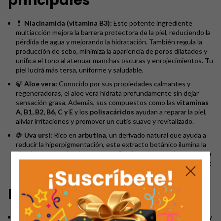
principales
💊
Niacinamida (vitamina B3):
Este potente ingrediente
multiacción mejora la barrera protectora de la piel, reduciendo la
pérdida de agua y mejorando la hidratación. También regula la
producción de sebo, minimiza la apariencia de poros dilatados y
unifica el tono al atenuar manchas oscuras y enrojecimientos. Tu
piel lucirá más tersa, uniforme y saludable.
🍃
Aloe vera:
Conocido por sus propiedades calmantes y
regeneradoras, el aloe vera hidrata profundamente sin dejar
sensación grasa. Además, sus compuestos como las
vitaminas
A, B1, B2, B6, C y E
y los
polisacáridos
ayudan a reparar la piel,
aliviar irritaciones y promover un cutis suave y revitalizado.
🍇
Uva ursi:
Rico en
arbutina
, un derivado natural que ayuda a
reducir la hiperpigmentación, este extracto botánico ilumina la
piel de manera efectiva y segura. Combate las manchas y mejora
la luminosidad natural de tu rostro, dejando un acabado radiante
y rejuvenecido.
Resultados destacados
Propiedades antiacné
: Perfecto para quienes sufren de acné y