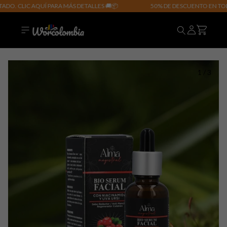
O. CLIC AQUÍ PARA MÁS DETALLES 🚚📦
50% DE DESCUENTO EN TODOS
1
/
3